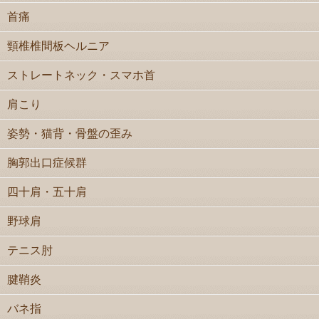
首痛
頸椎椎間板ヘルニア
ストレートネック・スマホ首
肩こり
姿勢・猫背・骨盤の歪み
胸郭出口症候群
四十肩・五十肩
野球肩
テニス肘
腱鞘炎
バネ指