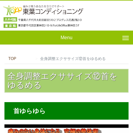
Menu
Tog
nav
TOP
全身調整エクササイズ⑫首をゆるめる
全身調整エクササイズ⑫首を
ゆるめる
首ゆらゆら