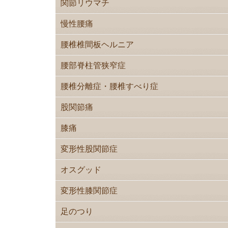
関節リウマチ
慢性腰痛
腰椎椎間板ヘルニア
腰部脊柱管狭窄症
腰椎分離症・腰椎すべり症
股関節痛
膝痛
変形性股関節症
オスグッド
変形性膝関節症
足のつり