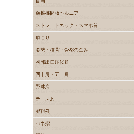
首痛
頸椎椎間板ヘルニア
ストレートネック・スマホ首
肩こり
姿勢・猫背・骨盤の歪み
胸郭出口症候群
四十肩・五十肩
野球肩
テニス肘
腱鞘炎
バネ指