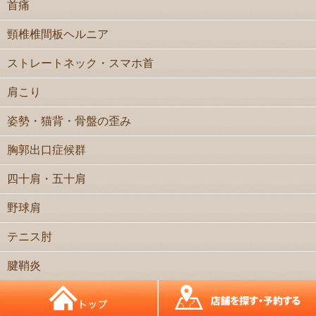
首痛
頸椎椎間板ヘルニア
ストレートネック・スマホ首
肩こり
姿勢・猫背・骨盤の歪み
胸郭出口症候群
四十肩・五十肩
野球肩
テニス肘
腱鞘炎
バネ指