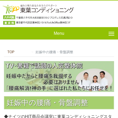
Menu
Tog
nav
TOP
妊娠中の腰痛・骨盤調整
妊娠中の腰痛・骨盤調整
◆ナイツのHIT商品会議室に東葉コンディショニングスタ