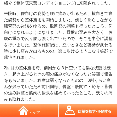
紹介で整体院東葉コンディショニングに来院されました。
来院時、仰向けの姿勢も腰に痛みが出るため、横向きで寝
た姿勢から整体施術を開始しました。優しく揺らしながら
腰背部の緊張をゆるめ、股関節の調整も行ったところ、仰
向けになれるようになりました。骨盤の歪みも大きく、お
腹の重みで反り腰も強く出ていたので、そこを中心に調整
を行いました。整体施術後は、立つときなど姿勢が変わる
時に少し痛みが出るものの、楽に歩けるようになり笑顔で
帰宅されました。
2回目の整体施術時、前回から３日空いても楽な状態は続
き、起き上がるときの腰の痛みがなくなったと笑顔で報告
をもらいました。程度は弱くなったものの、3割くらい痛
みが残っていたため前回同様、骨盤・股関節・恥骨・背骨
の歪み調整と筋肉の緊張を緩めていったところ、残りの痛
みも取れました。
自分で骨盤の歪みをそろえられる体操をお教えして、予定
日まで過ごしてもらうようアドバイスを行いました。