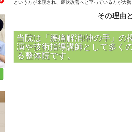
という方が来院され、症状改善へと至っている方が大勢
その理由
当院は「腰痛解消!神の手」の
演や技術指導講師として多く
る整体院です。