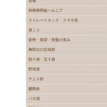
首痛
頸椎椎間板ヘルニア
ストレートネック・スマホ首
肩こり
姿勢・猫背・骨盤の歪み
胸郭出口症候群
四十肩・五十肩
野球肩
テニス肘
腱鞘炎
バネ指