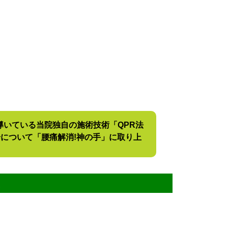
導いている当院独自の施術技術「QPR法
方針・理論について「腰痛解消!神の手」に取り上
演