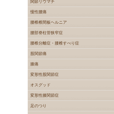
関節リウマチ
慢性腰痛
腰椎椎間板ヘルニア
腰部脊柱管狭窄症
腰椎分離症・腰椎すべり症
股関節痛
膝痛
変形性股関節症
オスグッド
変形性膝関節症
足のつり