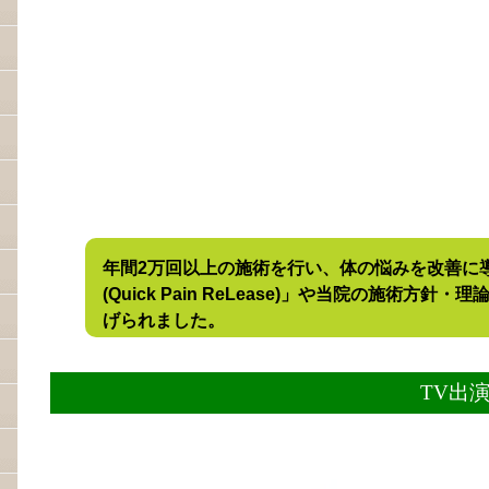
年間2万回以上の施術を行い、体の悩みを改善に
(Quick Pain ReLease)」や当院の施術
げられました。
TV出