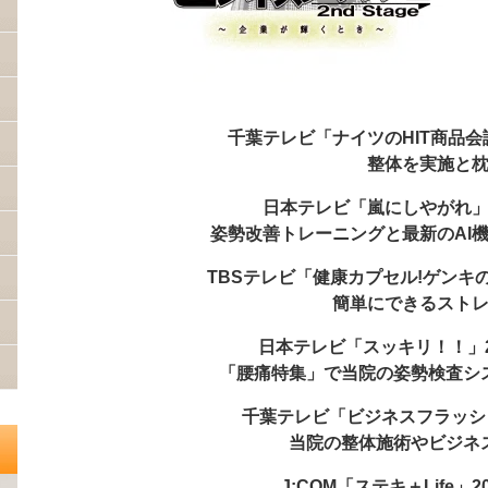
千葉テレビ「ナイツのHIT商品会議
整体を実施と
日本テレビ「嵐にしやがれ」2
姿勢改善トレーニングと最新のAI
TBSテレビ「健康カプセル!ゲンキの
簡単にできるスト
日本テレビ「スッキリ！！」20
「腰痛特集」で当院の姿勢検査シ
千葉テレビ「ビジネスフラッシュ
当院の整体施術やビジネ
J:COM「ステキ＋Life」2