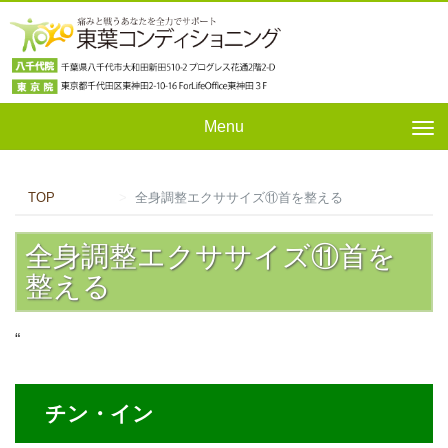
Menu
Tog
nav
TOP
全身調整エクササイズ⑪首を整える
全身調整エクササイズ⑪首を
整える
“
チン・イン