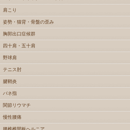
肩こり
姿勢・猫背・骨盤の歪み
胸郭出口症候群
四十肩・五十肩
野球肩
テニス肘
腱鞘炎
バネ指
関節リウマチ
慢性腰痛
腰椎椎間板ヘルニア