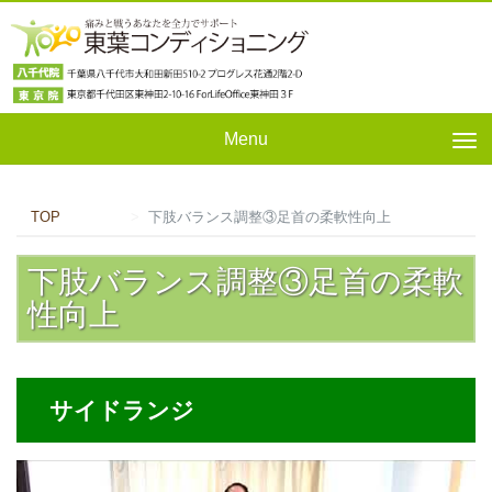
Menu
Tog
nav
TOP
下肢バランス調整③足首の柔軟性向上
下肢バランス調整③足首の柔軟
性向上
サイドランジ