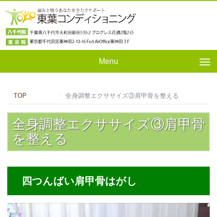
Menu
Tog
nav
TOP
全身調整エクササイズ③肩甲骨を整える
全身調整エクササイズ③肩甲骨
を整える
四つんばい肩甲骨はがし