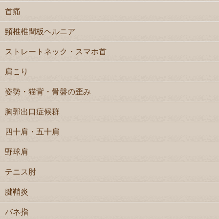
首痛
頸椎椎間板ヘルニア
ストレートネック・スマホ首
肩こり
姿勢・猫背・骨盤の歪み
胸郭出口症候群
四十肩・五十肩
野球肩
テニス肘
腱鞘炎
バネ指