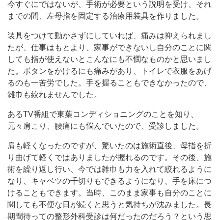
今すぐにではないが、手術が必要という説明を受け、それ
までの間、左母指を固定する治療用装具を作りました。
装具をつけて動かさずにしていれば、痛みは抑えられまし
たが、仕事はもとより、家事ができないし自分のことに関
しても指が使えないとこんなにも不憫なものかと思いまし
た。ボタンをかけるにも痛みがあり、トイレで衣服をあげ
るのも一苦労でした。手を握ることもできなかったので、
雑巾も絞れませんでした。
あるTV番組で東葉コンディショニングのことを知り、
元々肩こり、腰痛にも悩んでいたので、受診しました。
肩も軽くなったのですが、驚いたのは施術直後、母指を折
り曲げて軽くではありましたが握れるのです。その後、施
術を繰り返し行い、今では雑巾も力を入れて絞れるように
なり、キャベツの千切りもできるようになり、手を床につ
けることもできます。当時、このまま家事も自分のことに
関しても不便な日が続くと思うと気持ちが沈みました。長
期間待っての整形外科受診は何だったのだろう？という思