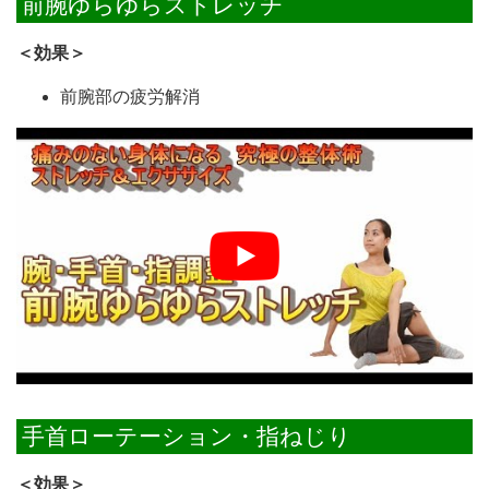
前腕ゆらゆらストレッチ
＜効果＞
前腕部の疲労解消
手首ローテーション・指ねじり
＜効果＞