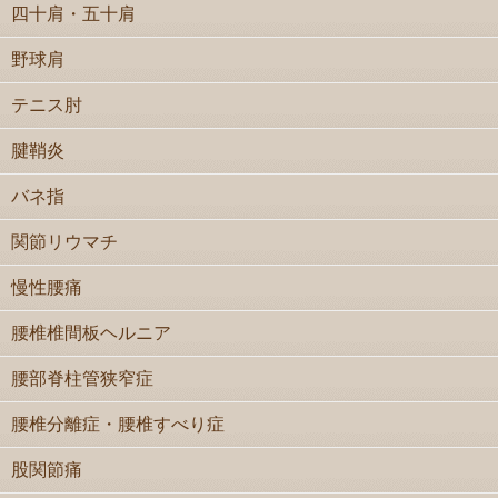
四十肩・五十肩
野球肩
テニス肘
腱鞘炎
バネ指
関節リウマチ
慢性腰痛
腰椎椎間板ヘルニア
腰部脊柱管狭窄症
腰椎分離症・腰椎すべり症
股関節痛