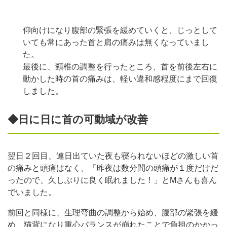
仰向けになり腹部の緊張を緩めていくと、じっとして
いても常にあった首と肩の痛みは無くなっていまし
た。
最後に、頸椎の調整を行ったところ、首を前後左右に
動かした時の首の痛みは、軽い違和感程度にまで回復
しました。
◆日に日に首の可動域が改善
翌日２回目、連日出ていた夜も寝られないほどの激しい首
の痛みと頭痛はなく、「昨夜は数分間の頭痛が１度だけだ
ったので、久しぶりに良く眠れました！」とMさんも喜ん
でいました。
前回と同様に、生理弯曲の調整から始め、腹部の緊張を緩
め、猫背になり重心バランスが崩れたことで負担のかかっ