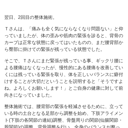
翌日、2回目の整体施術。
Ｔさんは、「痛みも全く気にならなくなり問題ない」と仰
っていましたが、体の歪みや筋肉の緊張を診ると、背骨の
カーブは正常な状態に戻ってはいたものの、まだ腰背部か
ら臀部に掛けての緊張が残っている状態でした。
そこで、Ｔさんにまだ緊張が残っている事、ギックリ腰に
よる腰痛はなくなったが、慢性的にある腰痛を改善してい
くには残っている緊張を取り、体を正しいバランスに癖付
けすることが大切だということを説明すると「そうですよ
ね。よろしくお願いします！」とご自身の健康に対して前
向きになっていました。
整体施術では、腰背部の緊張を軽減させるために、立って
いる時の土台となる足部から調整を始め、下肢アライメン
ト(下肢の各関節の連結)調整、骨盤周りの関節(仙腸関節・
股関節)の調整、背骨調整を行い、全身のバランスが整っ