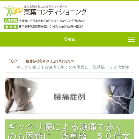
Menu
Tog
nav
TOP
症例来院者さんの喜びの声
ギックリ腰による激痛で歩くのも困難に 浅草橋 ５０代女性
ギックリ腰による激痛で歩く
のも困難に 浅草橋 ５０代女