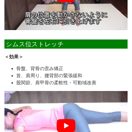
シムス位ストレッチ
＜効果＞
骨盤、背骨の歪み矯正
首、肩周り、腰背部の緊張緩和
股関節、肩甲骨の柔軟性・可動域改善