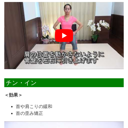
チン・イン
＜効果＞
首や肩こりの緩和
首の歪み矯正