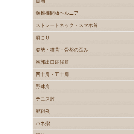
首痛
頸椎椎間板ヘルニア
ストレートネック・スマホ首
肩こり
姿勢・猫背・骨盤の歪み
胸郭出口症候群
四十肩・五十肩
野球肩
テニス肘
腱鞘炎
バネ指