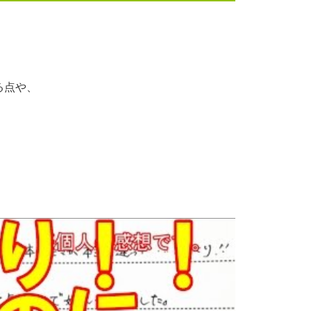
る点や、
。