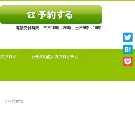
電話受付時間 平日10時～20時、土日9時～18時
Twitt
専門ブログ
カラダの使い方プログラム
Hate
Pock
 ３０代女性