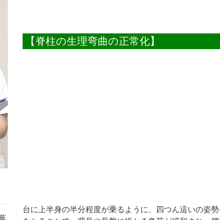
【脊柱の生理弯曲の正常化】
台に上半身の半分程度が乗るように、四つん這いの姿勢
葉