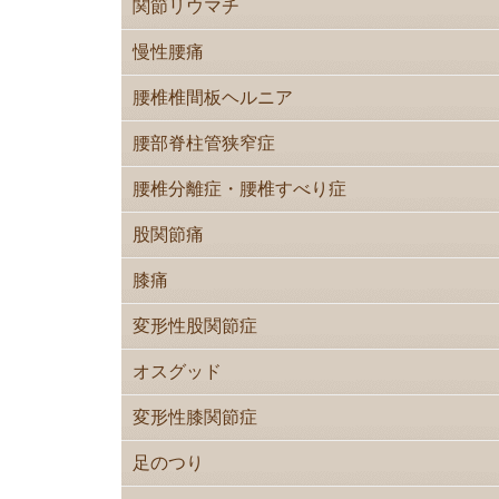
関節リウマチ
慢性腰痛
腰椎椎間板ヘルニア
腰部脊柱管狭窄症
腰椎分離症・腰椎すべり症
股関節痛
膝痛
変形性股関節症
オスグッド
変形性膝関節症
足のつり