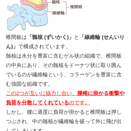
椎間板は
「髄核 (ずいかく)」
と
「線維輪 (せんいり
ん)」
で構成されています。
髄核は水分を豊富に含むゲル状の組織で、椎間板
の中央にあり、その髄核をドーナツ状に取り囲ん
でいるのが繊維輪という、コラーゲンを豊富に含
む強固な組織です。
この2つが互いに協力し合い、
腰椎に掛かる衝撃や
負荷を分散してくれている
のです。
しかし、腰に過度に負荷が掛かると椎間板は押し
つぶされ、中の髄核が繊維輪を破って外に飛び出
してしまいます。