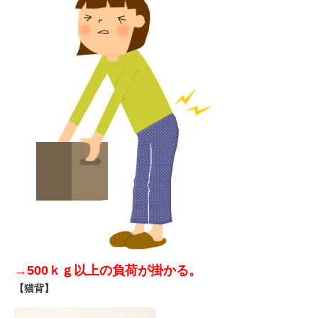
→500ｋｇ以上の負荷が掛かる。
【猫背】