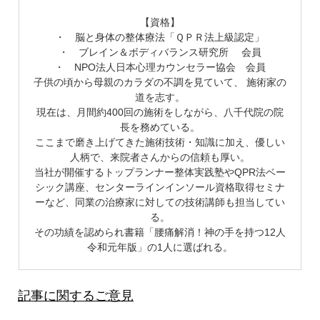
【資格】
・ 脳と身体の整体療法「ＱＰＲ法上級認定」
・ ブレイン＆ボディバランス研究所 会員
・ NPO法人日本心理カウンセラー協会 会員
子供の頃から母親のカラダの不調を見ていて、 施術家の
道を志す。
現在は、月間約400回の施術をしながら、八千代院の院
長を務めている。
ここまで磨き上げてきた施術技術・知識に加え、優しい
人柄で、来院者さんからの信頼も厚い。
当社が開催するトップランナー整体実践塾やQPR法ベー
シック講座、センターラインインソール資格取得セミナ
ーなど、同業の治療家に対しての技術講師も担当してい
る。
その功績を認められ書籍「腰痛解消！神の手を持つ12人
令和元年版」の1人に選ばれる。
記事に関するご意見