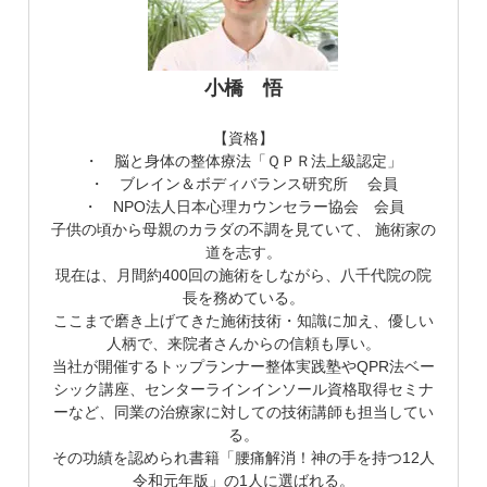
小橋 悟
【資格】
・ 脳と身体の整体療法「ＱＰＲ法上級認定」
・ ブレイン＆ボディバランス研究所 会員
・ NPO法人日本心理カウンセラー協会 会員
子供の頃から母親のカラダの不調を見ていて、 施術家の
道を志す。
現在は、月間約400回の施術をしながら、八千代院の院
長を務めている。
ここまで磨き上げてきた施術技術・知識に加え、優しい
人柄で、来院者さんからの信頼も厚い。
当社が開催するトップランナー整体実践塾やQPR法ベー
シック講座、センターラインインソール資格取得セミナ
ーなど、同業の治療家に対しての技術講師も担当してい
る。
その功績を認められ書籍「腰痛解消！神の手を持つ12人
令和元年版」の1人に選ばれる。