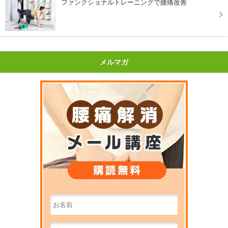
ファンクショナルトレーニングで腰痛改善
メルマガ
腰痛解消メ