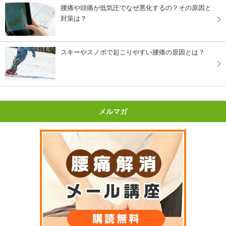
腰痛や頭痛が低気圧でなぜ悪化するの？その原因と
対策は？
スキーやスノボで起こりやすい腰痛の原因とは？
メルマガ
腰痛解消メ