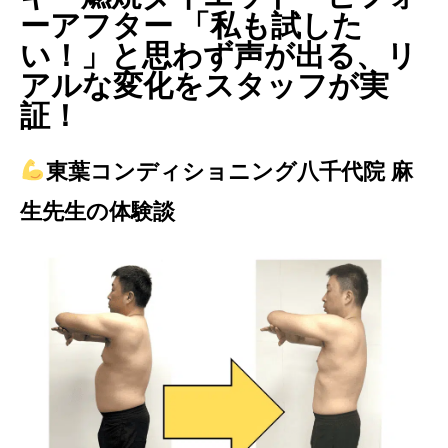
ーアフター 「私も試した
い！」と思わず声が出る、リ
アルな変化をスタッフが実
証！
東葉コンディショニング八千代院 麻
生先生の体験談