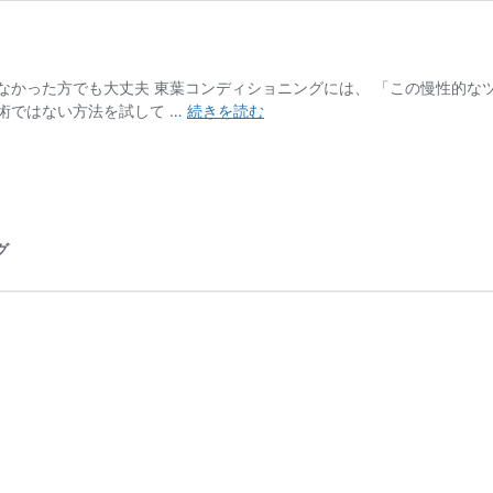
なかった方でも大丈夫 東葉コンディショニングには、 「この慢性的なツ
首
術ではない方法を試して …
続きを読む
の
痛
み
改
善
の
グ
方
法